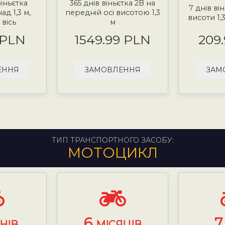
віньєтка
365 днів віньєтка 2B на
7 днів ві
д 1,3 м,
передній осі висотою 1,3
висоти 1,
вісь
м
 PLN
1549.99 PLN
209
ЕННЯ
ЗАМОВЛЕННЯ
ЗАМ
ТИП ТРАНСПОРТНОГО ЗАСОБУ:
МОТОЦИКЛ
6
НІВ
МІСЯЦІВ