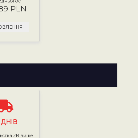
дньої осі
.89 PLN
ОВЛЕННЯ
7
ДНІВ
ньєтка 2B вище