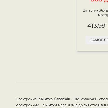
Віньєтка 365 д
мото
413.99
ЗАМОВЛ
Електронна
віньєтка Словенія
– це сучасний спос
електронних віньєтки мало чим відрізняються від 