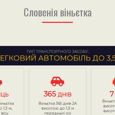
Словенія віньєтка
ТИП ТРАНСПОРТНОГО ЗАСОБУ:
ЕГКОВИЙ АВТОМОБІЛЬ ДО 3,
365
ЯЦЬ
ДНІВ
Віньєт
віньєтка
Віньєтка 365 днів 2А
висот
 1,3 м,
висотою до 1,3 м
висот
вісь
передньої осі