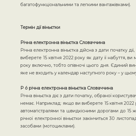
багатофункціональними та легкими вантажівками).
Термін дії віньєтки
Річна електронна віньєтка Словаччина
Річна електронна віньєтка дійсна з дати початку ді
виберете 15 квітня 2022 року як дату її набуття, 
року включно, тобто опівночі цього дня. Єдиний ви
яке не входить у календар наступного року – у цьом
P ó річна електронна віньєтка Словаччина
Річна віньєтка діє з дати початку, обраної користув
немає. Наприклад: якщо ви виберете 15 квітня 2022 
автомагістралями та швидкісними дорогами до 15 жов
річної електронної віньєтки закінчиться 30 листо
засобами (мотоциклами).