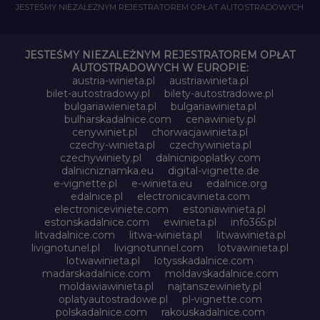
JESTEŚMY NIEZALEŻNYM REJESTRATOREM OPŁAT AUTOSTRADOWYCH
JESTEŚMY NIEZALEŻNYM REJESTRATOREM OPŁAT
AUTOSTRADOWYCH W EUROPIE:
austria-winieta.pl
austriawinieta.pl
bilet-autostradowy.pl
bilety-autostradowe.pl
bulgariawienieta.pl
bulgariawinieta.pl
bulharskadalnice.com
cenawiniety.pl
cenywiniet.pl
chorwacjawinieta.pl
czechy-winieta.pl
czechywinieta.pl
czechywiniety.pl
dalnicnipoplatky.com
dalnicniznamka.eu
digital-vignette.de
e-vignette.pl
e-winieta.eu
edalnice.org
edalnice.pl
electronicavinieta.com
electroniceviniete.com
estoniawinieta.pl
estonskadalnice.com
ewinieta.pl
info365.pl
litvadalnice.com
litwa-winieta.pl
litwawinieta.pl
livignotunel.pl
livignotunnel.com
lotvawinieta.pl
lotwawinieta.pl
lotysskadalnice.com
madarskadalnice.com
moldavskadalnice.com
moldawiawinieta.pl
najtanszewiniety.pl
oplatyautostradowe.pl
pl-vignette.com
polskadalnice.com
rakouskadalnice.com