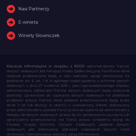
Nasi Partnerzy
E-winieta
Winiety Słowniczek
Klauzula informacyjna w związku z RODO
administratorem Pani(a)
danych osobowych jest Feniqs.pl Prosta Spółka Akcyjna. Pani/Pana dane
osobowe przetwarzane będą w celu realizacji usług/ ofertowania na
podstawie art. 6 ust. 1 lit. b ogólnego rozporządzenia o ochronie danych
osobowych z dnia 27 kwietnia 2016 r. jako usprawiedliwionego interesu
administratora, odbiorcami Pani(a) danych osobowych będą wyłącznie
podmioty uprawnione do uzyskania danych osobowych na podstawie
przepisów prawa, Pani(a) dane osobowe przechowywane będą przez
okres 5 lat lub dłuższy w oparciu o uzasadniony interes realizowany
przez administratora, posiada Pan(i) prawo do żądania od administratora
dostępu do danych osobowych, prawo do ich sprostowania usunięcia lub
ograniczenia przetwarzania, ma Pan(i) prawo wniesienia skargi do
Prezesa Urzędu Ochrony Danych Osobowych, podanie danych
osobowych jest dobrowolne, jednakże niepodanie danych może
skutkować niemożliwością realizacji usług /ofertowania.