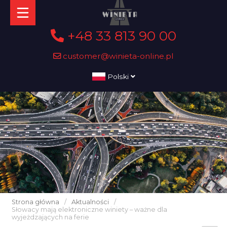
+48 33 813 90 00
customer@winieta-online.pl
Polski
Strona główna
/
Aktualności
/
Słowacy mają elektroniczne winiety – ważne dla
wyjeżdzających na ferie