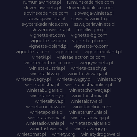
rumuniawinieta.pl
rumunskadalnice.com
sloveniawinieta.pl
slovenskadalnice.com
slovinskadalnice.com
slowacja-winieta.pl
slowacjawinieta.pl
sloweniawinieta.pl
svycarskadalnice.com
szwajcariawinieta.pl
słoweniawinieta.pl
tunellivigno.pl
vignette-at.com
vignette-bg.com
vignette-cz.com
vignette-pl.com
vignette-poland.pl
vignette-ro.com
vignette-si.com
vignette.pl
vignettepoland.pl
vinetki.pl
vinietaelectronica.com
vinieteelectronice.com
wegrywinieta.pl
winieta-austria.pl
winieta-czechy.pl
winieta-litwa.pl
winieta-słowacja.pl
winieta-wegry.pl
winieta-węgry.pl
winieta.org
winietaaustria.pl
winietaaustriaonline.pl
winietabulgaria.pl
winietachorwacja.pl
winietaczechy.pl
winietaestonia.pl
winietalitwa.pl
winietalotwa.pl
winietamoldawia.pl
winietaonline.com
winietapolska.pl
winietarumunia.pl
winietaslovenia.pl
winietaslowacja.pl
winietaslowenia.pl
winietaszwajcaria.pl
winietasłowenia.pl
winietawegry.pl
winietomat.pl
winiety.org
winietydrogowe.pl