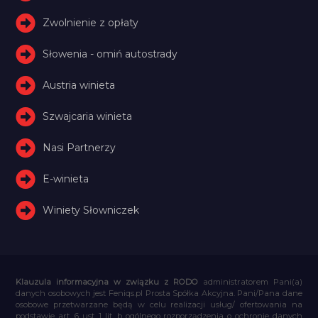
Zwolnienie z opłaty
Słowenia - omiń autostrady
Austria winieta
Szwajcaria winieta
Nasi Partnerzy
E-winieta
Winiety Słowniczek
Klauzula informacyjna w związku z RODO
administratorem Pani(a)
danych osobowych jest Feniqs.pl Prosta Spółka Akcyjna. Pani/Pana dane
osobowe przetwarzane będą w celu realizacji usług/ ofertowania na
podstawie art. 6 ust. 1 lit. b ogólnego rozporządzenia o ochronie danych