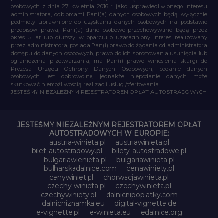
osobowych z dnia 27 kwietnia 2016 r. jako usprawiedliwionego interesu
administratora, odbiorcami Pani(a) danych osobowych będą wyłącznie
podmioty uprawnione do uzyskania danych osobowych na podstawie
przepisów prawa, Pani(a) dane osobowe przechowywane będą przez
okres 5 lat lub dłuższy w oparciu o uzasadniony interes realizowany
przez administratora, posiada Pan(i) prawo do żądania od administratora
dostępu do danych osobowych, prawo do ich sprostowania usunięcia lub
ograniczenia przetwarzania, ma Pan(i) prawo wniesienia skargi do
Prezesa Urzędu Ochrony Danych Osobowych, podanie danych
osobowych jest dobrowolne, jednakże niepodanie danych może
skutkować niemożliwością realizacji usług /ofertowania.
JESTEŚMY NIEZALEŻNYM REJESTRATOREM OPŁAT AUTOSTRADOWYCH
JESTEŚMY NIEZALEŻNYM REJESTRATOREM OPŁAT
AUTOSTRADOWYCH W EUROPIE:
austria-winieta.pl
austriawinieta.pl
bilet-autostradowy.pl
bilety-autostradowe.pl
bulgariawienieta.pl
bulgariawinieta.pl
bulharskadalnice.com
cenawiniety.pl
cenywiniet.pl
chorwacjawinieta.pl
czechy-winieta.pl
czechywinieta.pl
czechywiniety.pl
dalnicnipoplatky.com
dalnicniznamka.eu
digital-vignette.de
e-vignette.pl
e-winieta.eu
edalnice.org