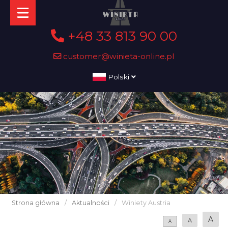
+48 33 813 90 00
customer@winieta-online.pl
Polski
Strona główna
/
Aktualności
/
Winiety Austria
A
A
A